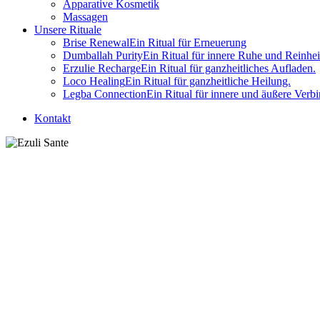
Apparative Kosmetik
Massagen
Unsere Rituale
Brise Renewal
Ein Ritual für Erneuerung
Dumballah Purity
Ein Ritual für innere Ruhe und Reinhei
Erzulie Recharge
Ein Ritual für ganzheitliches Aufladen.
Loco Healing
Ein Ritual für ganzheitliche Heilung.
Legba Connection
Ein Ritual für innere und äußere Verb
Kontakt