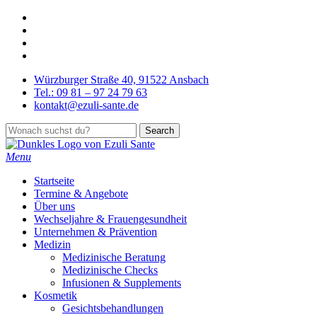
Skip
facebook
to
instagram
main
phone
content
email
Würzburger Straße 40, 91522 Ansbach
Tel.: 09 81 – 97 24 79 63
kontakt@ezuli-sante.de
Search
Close
Search
Menu
Startseite
Termine & Angebote
Über uns
Wechseljahre & Frauengesundheit
Unternehmen & Prävention
Medizin
Medizinische Beratung
Medizinische Checks
Infusionen & Supplements
Kosmetik
Gesichtsbehandlungen