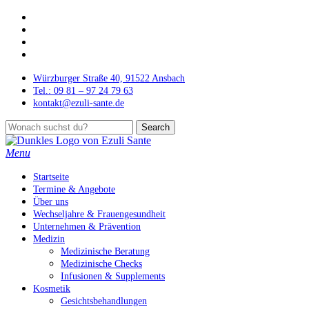
Skip
facebook
to
instagram
main
phone
content
email
Würzburger Straße 40, 91522 Ansbach
Tel.: 09 81 – 97 24 79 63
kontakt@ezuli-sante.de
Search
Close
Search
Menu
Startseite
Termine & Angebote
Über uns
Wechseljahre & Frauengesundheit
Unternehmen & Prävention
Medizin
Medizinische Beratung
Medizinische Checks
Infusionen & Supplements
Kosmetik
Gesichtsbehandlungen