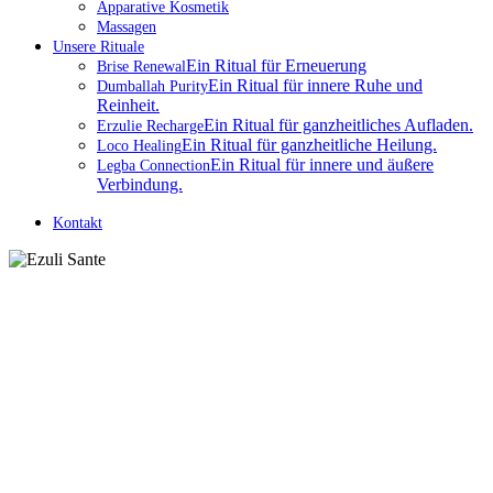
Apparative Kosmetik
Massagen
Unsere Rituale
Ein Ritual für Erneuerung
Brise Renewal
Ein Ritual für innere Ruhe und
Dumballah Purity
Reinheit.
Ein Ritual für ganzheitliches Aufladen.
Erzulie Recharge
Ein Ritual für ganzheitliche Heilung.
Loco Healing
Ein Ritual für innere und äußere
Legba Connection
Verbindung.
Kontakt