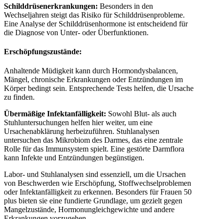
Schilddrüsenerkrankungen:
Besonders in den
Wechseljahren steigt das Risiko für Schilddrüsenprobleme.
Eine Analyse der Schilddrüsenhormone ist entscheidend für
die Diagnose von Unter- oder Überfunktionen.
Erschöpfungszustände:
Anhaltende Müdigkeit kann durch Hormondysbalancen,
Mängel, chronische Erkrankungen oder Entzündungen im
Körper bedingt sein. Entsprechende Tests helfen, die Ursache
zu finden.
Übermäßige Infektanfälligkeit:
Sowohl Blut- als auch
Stuhluntersuchungen helfen hier weiter, um eine
Ursachenabklärung herbeizuführen. Stuhlanalysen
untersuchen das Mikrobiom des Darmes, das eine zentrale
Rolle für das Immunsystem spielt. Eine gestörte Darmflora
kann Infekte und Entzündungen begünstigen.
Labor- und Stuhlanalysen sind essenziell, um die Ursachen
von Beschwerden wie Erschöpfung, Stoffwechselproblemen
oder Infektanfälligkeit zu erkennen. Besonders für Frauen 50
plus bieten sie eine fundierte Grundlage, um gezielt gegen
Mangelzustände, Hormonungleichgewichte und andere
Erkrankungen vorzugehen.