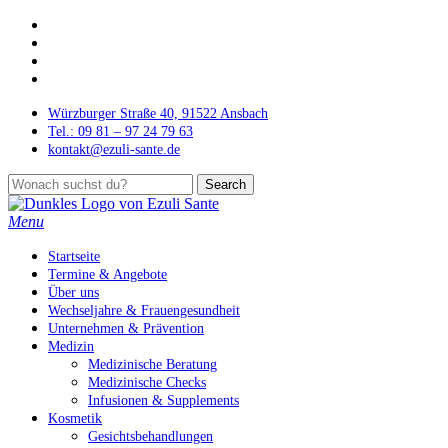
Skip
facebook
to
instagram
main
phone
content
email
Würzburger Straße 40, 91522 Ansbach
Tel.: 09 81 – 97 24 79 63
kontakt@ezuli-sante.de
Search
Close
Search
Menu
Startseite
Termine & Angebote
Über uns
Wechseljahre & Frauengesundheit
Unternehmen & Prävention
Medizin
Medizinische Beratung
Medizinische Checks
Infusionen & Supplements
Kosmetik
Gesichtsbehandlungen