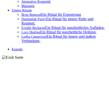
Apparative Kosmetik
Massagen
Unsere Rituale
Ein Ritual für Erneuerung
Brise Renewal
Ein Ritual für innere Ruhe und
Dumballah Purity
Reinheit.
Ein Ritual für ganzheitliches Aufladen.
Erzulie Recharge
Ein Ritual für ganzheitliche Heilung.
Loco Healing
Ein Ritual für innere und äußere
Legba Connection
Verbindung.
Kontakt